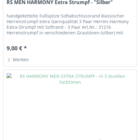
RS MEN HARMONY Extra Strumpf - "Silber"
handgekettelte Fußspitze Softabschlussrand klassischer
Herrenstrumpf extra Garnqualität 3 Paar Herren-Harmony
Extra-Strumpf mit Softrand - 3 Paar Art.Nr.: 31216
Herrenstrumpf in verschiedenen Grautönen (silber) mit
Softrand, der nicht einschneidet. Handgekettelte Fußspitze,
keine Naht! Angenehm zu tragendes Material aus 80%
9,00 € *
Baumwolle, 817 % Polyamid und 3% Elasthan. Extra...
Merken