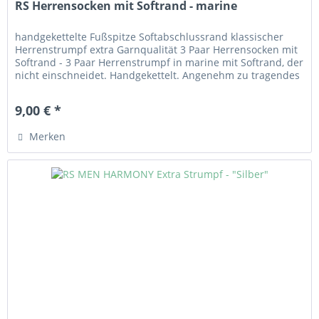
RS Herrensocken mit Softrand - marine
handgekettelte Fußspitze Softabschlussrand klassischer
Herrenstrumpf extra Garnqualität 3 Paar Herrensocken mit
Softrand - 3 Paar Herrenstrumpf in marine mit Softrand, der
nicht einschneidet. Handgekettelt. Angenehm zu tragendes
Material aus 80% Baumwolle, 17% Polyamid und 3%
Elasthan.
9,00 € *
Merken