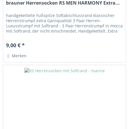
brauner Herrensocken RS MEN HARMONY Extra...
handgekettelte Fußspitze Softabschlussrand klassischer
Herrenstrumpf extra Garnqualität 3 Paar Herren-
Luxusstrumpf mit Softrand - 3 Paar Herrenstrumpf in mocca
mit Softrand, der nicht einschneidet. Handgekettelt. Extra
Garn Qualität! Angenehm zu tragendes Material aus 80%
Baumwolle, 17% Polyamid und 3% Elasthan.
9,00 € *
Merken