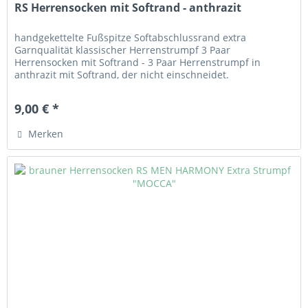
RS Herrensocken mit Softrand - anthrazit
handgekettelte Fußspitze Softabschlussrand extra
Garnqualität klassischer Herrenstrumpf 3 Paar
Herrensocken mit Softrand - 3 Paar Herrenstrumpf in
anthrazit mit Softrand, der nicht einschneidet.
Handgekettelt. Angenehm zu tragendes Material aus 80%
Baumwolle, 17% Polyamid und 3% Elasthan.
9,00 € *
Merken