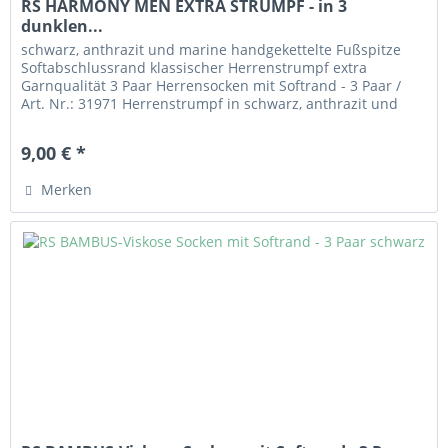
RS HARMONY MEN EXTRA STRUMPF - in 3
dunklen...
schwarz, anthrazit und marine handgekettelte Fußspitze
Softabschlussrand klassischer Herrenstrumpf extra
Garnqualität 3 Paar Herrensocken mit Softrand - 3 Paar /
Art. Nr.: 31971 Herrenstrumpf in schwarz, anthrazit und
marine mit Softrand, der nicht einschneidet. Handgekettelte
Fußspitze. Angenehm zu tragendes Material aus 80%
9,00 € *
Baumwolle, 17% Polyamid und 3% Elasthan. Extra...
Merken