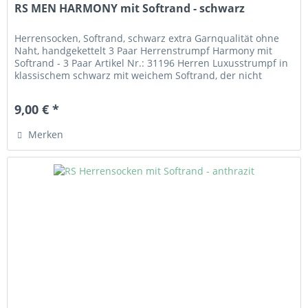
RS MEN HARMONY mit Softrand - schwarz
Herrensocken, Softrand, schwarz extra Garnqualität ohne
Naht, handgekettelt 3 Paar Herrenstrumpf Harmony mit
Softrand - 3 Paar Artikel Nr.: 31196 Herren Luxusstrumpf in
klassischem schwarz mit weichem Softrand, der nicht
einschneidet. Handgekettelt. Angenehm zu tragendes
Material aus 80 % Baumwolle,17 % Polyamid und 3% Lycra
9,00 € *
Elasthan.
Merken