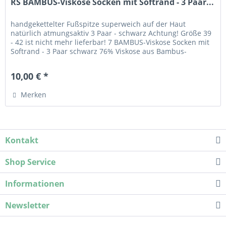
RS BAMBUS-Viskose Socken mit Softrand - 3 Paar...
handgekettelter Fußspitze superweich auf der Haut
natürlich atmungsaktiv 3 Paar - schwarz Achtung! Größe 39
- 42 ist nicht mehr lieferbar! 7 BAMBUS-Viskose Socken mit
Softrand - 3 Paar schwarz 76% Viskose aus Bambus-
Zellstoff, 21% SORBTEK Polyester, 3% Elasthan Die Faser ist
super weich auf der Haut, Viskose aus Bambus - Zellstoff
10,00 € *
nimmt Feuchtigkeit gut auf und ist dadurch...
Merken
Kontakt
Shop Service
Informationen
Newsletter