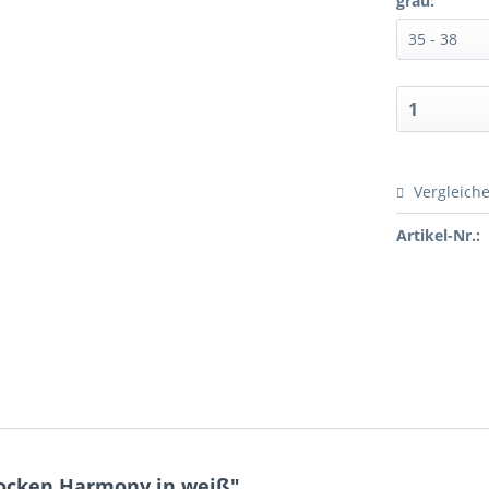
grau:
Vergleich
Artikel-Nr.:
ocken Harmony in weiß"