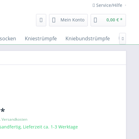
Service/Hilfe
Mein Konto
0,00 € *
ssocken
Kniestrümpfe
Kniebundstrümpfe
Übergrö

 *
l. Versandkosten
sandfertig, Lieferzeit ca. 1-3 Werktage