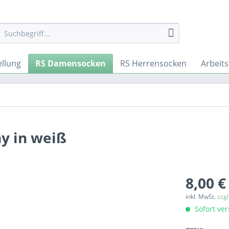
ellung
RS Damensocken
RS Herrensocken
Arbeit
y in weiß
8,00 €
inkl. MwSt.
zzg
Sofort ver